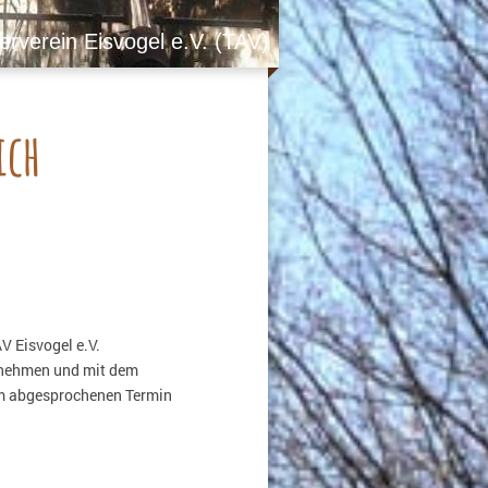
rverein Eisvogel e.V. (TAV)
ich
V Eisvogel e.V.
fnehmen und mit dem
nem abgesprochenen Termin